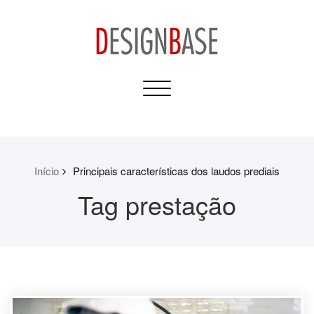
Skip
to
content
Design Base
Toggle
Informativos para sua
navigation
Casa e Construção
Início
Principais características dos laudos prediais
Tag prestação