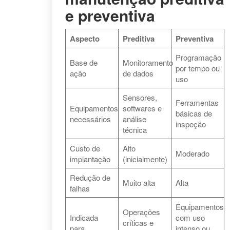
e preventiva
Aspecto
Preditiva
Preventiva
Programação
Base de
Monitoramento
por tempo ou
ação
de dados
uso
Sensores,
Ferramentas
Equipamentos
softwares e
básicas de
necessários
análise
inspeção
técnica
Custo de
Alto
Moderado
implantação
(inicialmente)
Redução de
Muito alta
Alta
falhas
Equipamentos
Operações
Indicada
com uso
críticas e
para
intenso ou