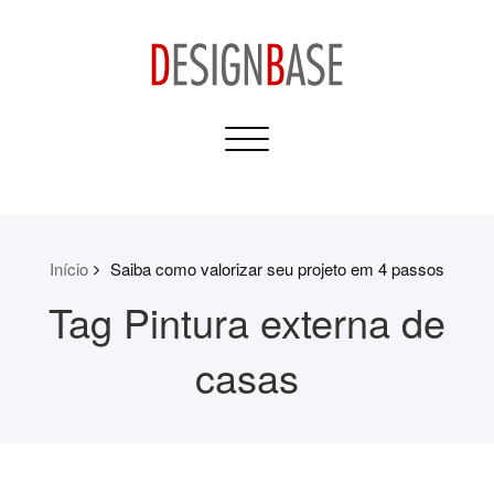
Skip
to
content
Design Base
Toggle
Informativos para sua
navigation
Casa e Construção
Início
Saiba como valorizar seu projeto em 4 passos
Tag Pintura externa de
casas