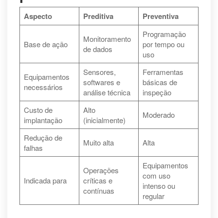
Aspecto
Preditiva
Preventiva
Programação
Monitoramento
Base de ação
por tempo ou
de dados
uso
Sensores,
Ferramentas
Equipamentos
softwares e
básicas de
necessários
análise técnica
inspeção
Custo de
Alto
Moderado
implantação
(inicialmente)
Redução de
Muito alta
Alta
falhas
Equipamentos
Operações
com uso
Indicada para
críticas e
intenso ou
contínuas
regular