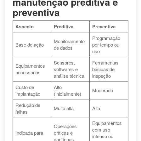
manutenção preditiva e
preventiva
Aspecto
Preditiva
Preventiva
Programação
Monitoramento
Base de ação
por tempo ou
de dados
uso
Sensores,
Ferramentas
Equipamentos
softwares e
básicas de
necessários
análise técnica
inspeção
Custo de
Alto
Moderado
implantação
(inicialmente)
Redução de
Muito alta
Alta
falhas
Equipamentos
Operações
com uso
Indicada para
críticas e
intenso ou
contínuas