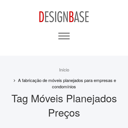
Skip
to
content
Design Base
Toggle
Informativos para sua
navigation
Casa e Construção
Início
A fabricação de móveis planejados para empresas e
condomínios
Tag Móveis Planejados
Preços