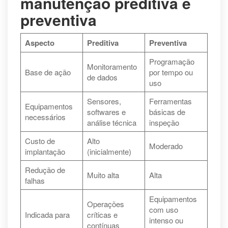
manutenção preditiva e
preventiva
Aspecto
Preditiva
Preventiva
Programação
Monitoramento
Base de ação
por tempo ou
de dados
uso
Sensores,
Ferramentas
Equipamentos
softwares e
básicas de
necessários
análise técnica
inspeção
Custo de
Alto
Moderado
implantação
(inicialmente)
Redução de
Muito alta
Alta
falhas
Equipamentos
Operações
com uso
Indicada para
críticas e
intenso ou
contínuas