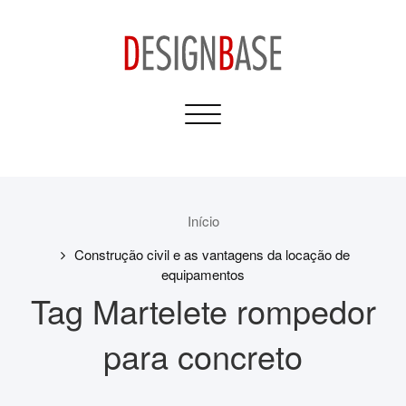
Skip
to
content
Design Base
Toggle
Informativos para sua
navigation
Casa e Construção
Início
Construção civil e as vantagens da locação de
equipamentos
Tag Martelete rompedor
para concreto