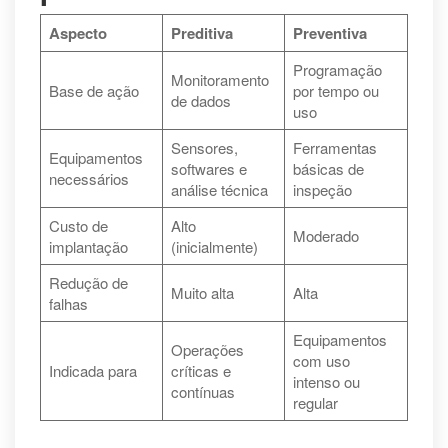
Aspecto
Preditiva
Preventiva
Programação
Monitoramento
Base de ação
por tempo ou
de dados
uso
Sensores,
Ferramentas
Equipamentos
softwares e
básicas de
necessários
análise técnica
inspeção
Custo de
Alto
Moderado
implantação
(inicialmente)
Redução de
Muito alta
Alta
falhas
Equipamentos
Operações
com uso
Indicada para
críticas e
intenso ou
contínuas
regular