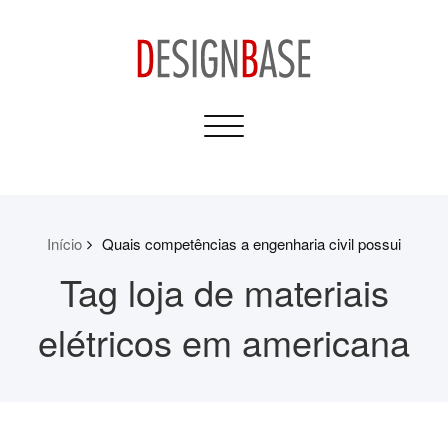
Skip
to
content
Design Base
Toggle
Informativos para sua
navigation
Casa e Construção
Início
Quais competências a engenharia civil possui
Tag loja de materiais
elétricos em americana