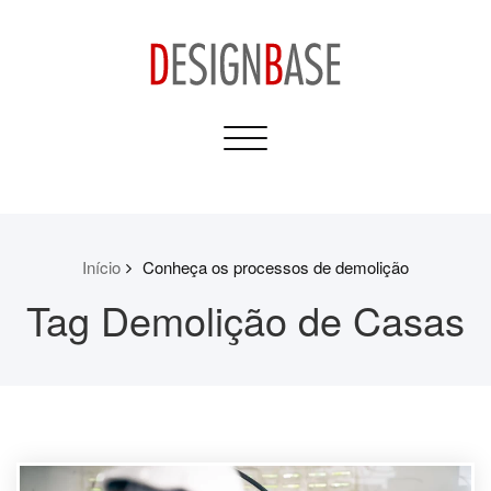
Skip
to
content
Design Base
Toggle
Informativos para sua
navigation
Casa e Construção
Início
Conheça os processos de demolição
Tag Demolição de Casas