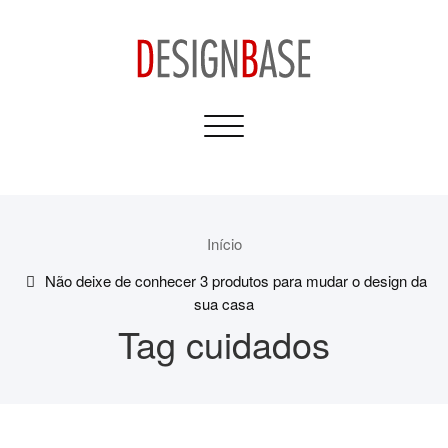
Skip
to
content
Design Base
Toggle
Informativos para sua
navigation
Casa e Construção
Início
Não deixe de conhecer 3 produtos para mudar o design da
sua casa
Tag cuidados