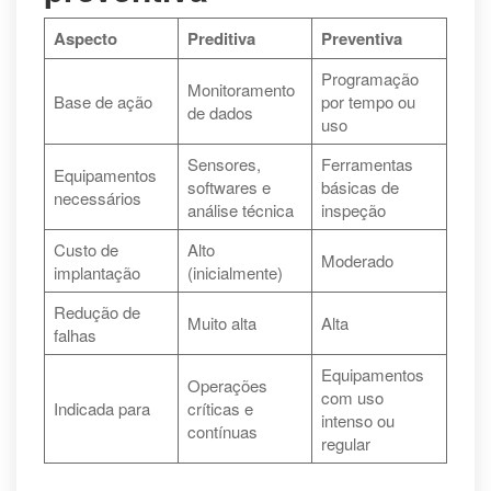
Aspecto
Preditiva
Preventiva
Programação
Monitoramento
Base de ação
por tempo ou
de dados
uso
Sensores,
Ferramentas
Equipamentos
softwares e
básicas de
necessários
análise técnica
inspeção
Custo de
Alto
Moderado
implantação
(inicialmente)
Redução de
Muito alta
Alta
falhas
Equipamentos
Operações
com uso
Indicada para
críticas e
intenso ou
contínuas
regular