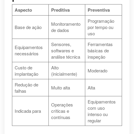
Aspecto
Preditiva
Preventiva
Programação
Monitoramento
Base de ação
por tempo ou
de dados
uso
Sensores,
Ferramentas
Equipamentos
softwares e
básicas de
necessários
análise técnica
inspeção
Custo de
Alto
Moderado
implantação
(inicialmente)
Redução de
Muito alta
Alta
falhas
Equipamentos
Operações
com uso
Indicada para
críticas e
intenso ou
contínuas
regular