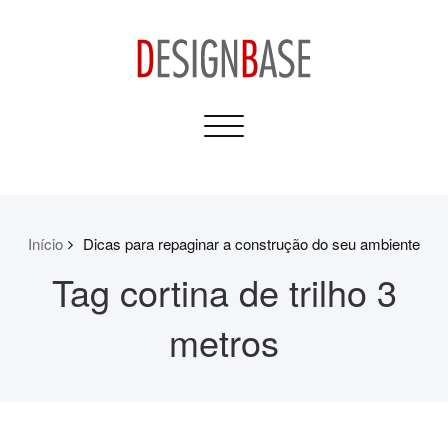
Skip
to
content
Design Base
Toggle
Informativos para sua
navigation
Casa e Construção
Início
Dicas para repaginar a construção do seu ambiente
Tag cortina de trilho 3
metros