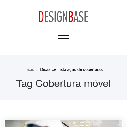
Skip
to
content
Design Base
Toggle
Informativos para sua
navigation
Casa e Construção
Início
Dicas de instalação de coberturas
Tag Cobertura móvel