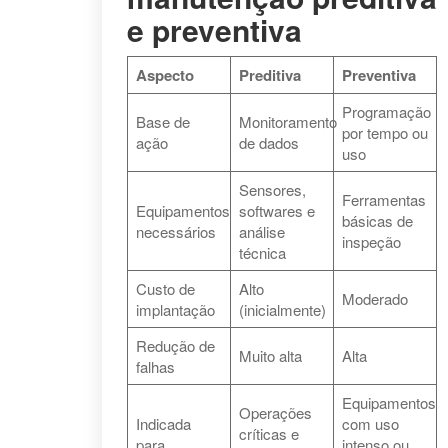
e preventiva
Aspecto
Preditiva
Preventiva
Programação
Base de
Monitoramento
por tempo ou
ação
de dados
uso
Sensores,
Ferramentas
Equipamentos
softwares e
básicas de
necessários
análise
inspeção
técnica
Custo de
Alto
Moderado
implantação
(inicialmente)
Redução de
Muito alta
Alta
falhas
Equipamentos
Operações
Indicada
com uso
críticas e
para
intenso ou