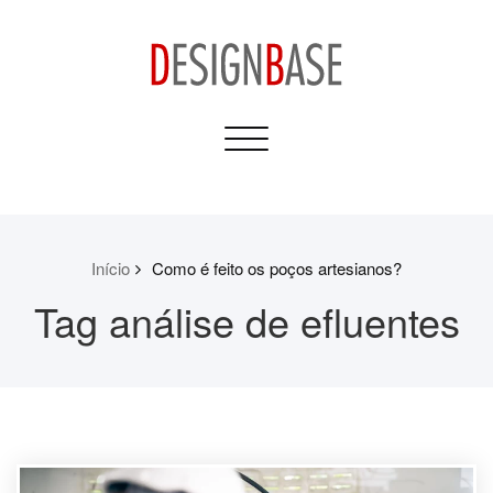
Skip
to
content
Design Base
Toggle
Informativos para sua
navigation
Casa e Construção
Início
Como é feito os poços artesianos?
Tag análise de efluentes