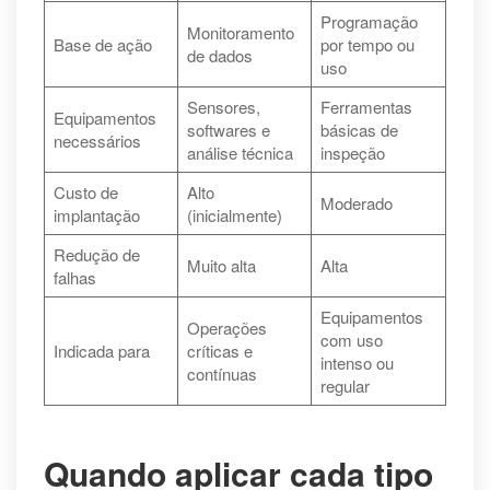
Programação
Monitoramento
Base de ação
por tempo ou
de dados
uso
Sensores,
Ferramentas
Equipamentos
softwares e
básicas de
necessários
análise técnica
inspeção
Custo de
Alto
Moderado
implantação
(inicialmente)
Redução de
Muito alta
Alta
falhas
Equipamentos
Operações
com uso
Indicada para
críticas e
intenso ou
contínuas
regular
Quando aplicar cada tipo