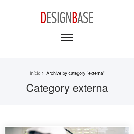
Skip
to
content
Design Base
Toggle
Informativos para sua
navigation
Casa e Construção
Início
Archive by category "externa"
Category externa