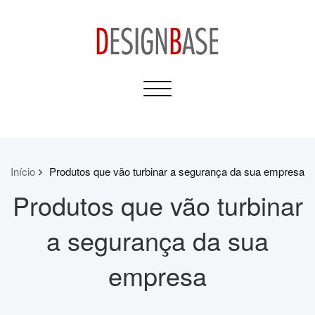
Skip
to
content
Design Base
Toggle
Informativos para sua
navigation
Casa e Construção
Início
Produtos que vão turbinar a segurança da sua empresa
Produtos que vão turbinar
a segurança da sua
empresa