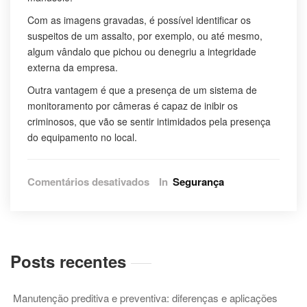
Com as imagens gravadas, é possível identificar os
suspeitos de um assalto, por exemplo, ou até mesmo,
algum vândalo que pichou ou denegriu a integridade
externa da empresa.
Outra vantagem é que a presença de um sistema de
monitoramento por câmeras é capaz de inibir os
criminosos, que vão se sentir intimidados pela presença
do equipamento no local.
em
Comentários desativados
In
Segurança
Produtos
que
vão
turbinar
a
Posts recentes
segurança
da
sua
Manutenção preditiva e preventiva: diferenças e aplicações