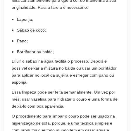
feita constantemente para que a cor do mantenha a sua
originalidade. Para a tarefa é necessário:
Esponja;
Sabão de coco;
Pano;
Borrifador ou balde;
Diluir o sabão na água facilita o processo. Depois é
possível deixar a mistura no balde ou usar um borrifador
para aplicar no local da sujeira e esfregar com pano ou
esponja.
Essa limpeza pode ser feita semanalmente. Um vez por
mês, usar vaselina para hidratar o couro é uma forma de
deixá-lo com boa aparência.
O procedimento para limpar o couro pode ser usado na
higienização de sofá, porque, é uma técnica simples e
com produtos que todo mundo tem em casa: água e