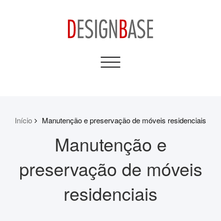
Skip
to
content
Design Base
Toggle
Informativos para sua
navigation
Casa e Construção
Início
Manutenção e preservação de móveis residenciais
Manutenção e
preservação de móveis
residenciais