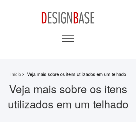
Skip
to
content
Design Base
Toggle
Informativos para sua
navigation
Casa e Construção
Início
Veja mais sobre os itens utilizados em um telhado
Veja mais sobre os itens
utilizados em um telhado