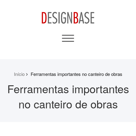
Skip
to
content
Design Base
Toggle
Informativos para sua
navigation
Casa e Construção
Início
Ferramentas importantes no canteiro de obras
Ferramentas importantes
no canteiro de obras