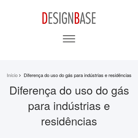
Skip
to
content
Design Base
Toggle
Informativos para sua
navigation
Casa e Construção
Início
Diferença do uso do gás para indústrias e residências
Diferença do uso do gás
para indústrias e
residências