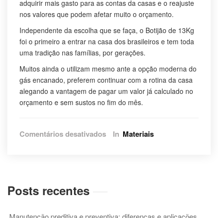
adquirir mais gasto para as contas da casas e o reajuste
nos valores que podem afetar muito o orçamento.
Independente da escolha que se faça, o Botijão de 13Kg
foi o primeiro a entrar na casa dos brasileiros e tem toda
uma tradição nas famílias, por gerações.
Muitos ainda o utilizam mesmo ante a opção moderna do
gás encanado, preferem continuar com a rotina da casa
alegando a vantagem de pagar um valor já calculado no
orçamento e sem sustos no fim do mês.
em
Comentários desativados
In
Materiais
Diferença
do
uso
do
gás
Posts recentes
para
indústrias
e
Manutenção preditiva e preventiva: diferenças e aplicações