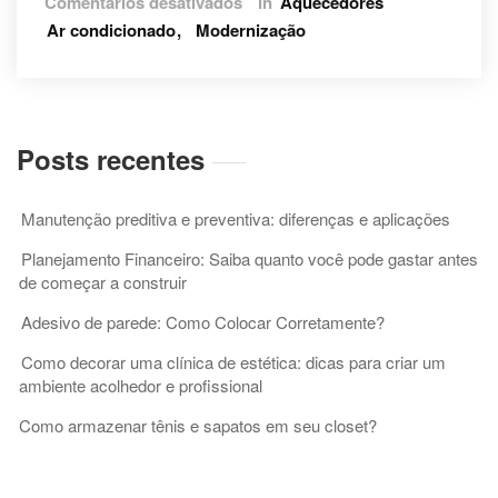
Comentários desativados
In
Aquecedores
A
Ar condicionado
Modernização
automação
residencial
e
os
sistemas
Posts recentes
de
climatização.
Como
Manutenção preditiva e preventiva: diferenças e aplicações
nos
ajudam?
Planejamento Financeiro: Saiba quanto você pode gastar antes
de começar a construir
Adesivo de parede: Como Colocar Corretamente?
Como decorar uma clínica de estética: dicas para criar um
ambiente acolhedor e profissional
Como armazenar tênis e sapatos em seu closet?