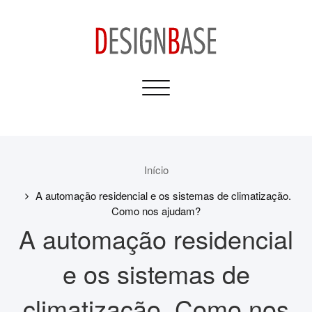
Skip
to
content
Design Base
Toggle
Informativos para sua
navigation
Casa e Construção
Início
A automação residencial e os sistemas de climatização.
Como nos ajudam?
A automação residencial
e os sistemas de
climatização. Como nos