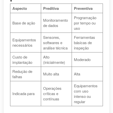
Aspecto
Preditiva
Preventiva
Programação
Monitoramento
Base de ação
por tempo ou
de dados
uso
Sensores,
Ferramentas
Equipamentos
softwares e
básicas de
necessários
análise técnica
inspeção
Custo de
Alto
Moderado
implantação
(inicialmente)
Redução de
Muito alta
Alta
falhas
Equipamentos
Operações
com uso
Indicada para
críticas e
intenso ou
contínuas
regular