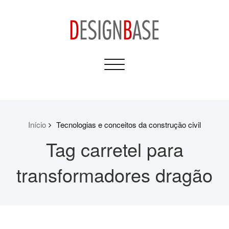
Skip
to
content
Design Base
Toggle
Informativos para sua
navigation
Casa e Construção
Início
Tecnologias e conceitos da construção civil
Tag carretel para
transformadores dragão