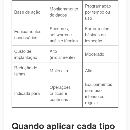
Programação
Monitoramento
Base de ação
por tempo ou
de dados
uso
Sensores,
Ferramentas
Equipamentos
softwares e
básicas de
necessários
análise técnica
inspeção
Custo de
Alto
Moderado
implantação
(inicialmente)
Redução de
Muito alta
Alta
falhas
Equipamentos
Operações
com uso
Indicada para
críticas e
intenso ou
contínuas
regular
Quando aplicar cada tipo