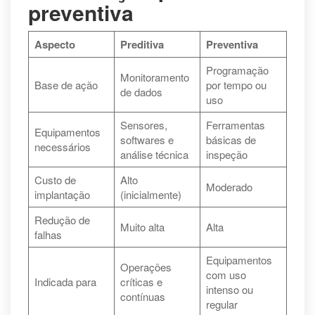
preventiva
Aspecto
Preditiva
Preventiva
Programação
Monitoramento
Base de ação
por tempo ou
de dados
uso
Sensores,
Ferramentas
Equipamentos
softwares e
básicas de
necessários
análise técnica
inspeção
Custo de
Alto
Moderado
implantação
(inicialmente)
Redução de
Muito alta
Alta
falhas
Equipamentos
Operações
com uso
Indicada para
críticas e
intenso ou
contínuas
regular