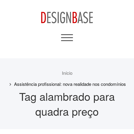
Skip
to
content
Design Base
Toggle
Informativos para sua
navigation
Casa e Construção
Início
Assistência profissional: nova realidade nos condomínios
Tag alambrado para
quadra preço