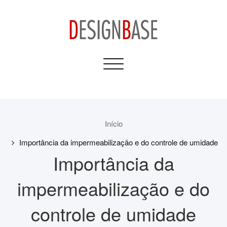
Skip
to
content
Design Base
Toggle
Informativos para sua
navigation
Casa e Construção
Início
Importância da impermeabilização e do controle de umidade
Importância da
impermeabilização e do
controle de umidade