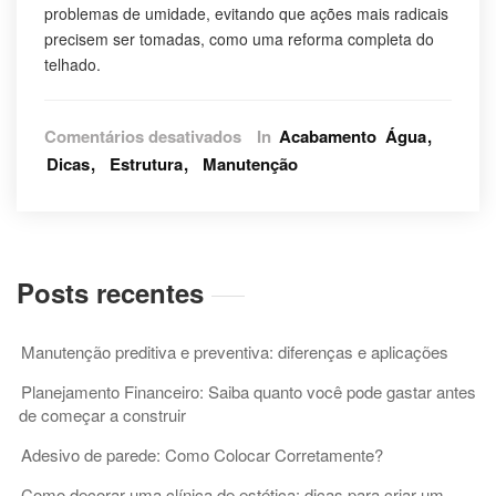
problemas de umidade, evitando que ações mais radicais
precisem ser tomadas, como uma reforma completa do
telhado.
em
Comentários desativados
In
Acabamento
Água
Importância
Dicas
Estrutura
Manutenção
da
impermeabilização
e
do
controle
Posts recentes
de
umidade
Manutenção preditiva e preventiva: diferenças e aplicações
Planejamento Financeiro: Saiba quanto você pode gastar antes
de começar a construir
Adesivo de parede: Como Colocar Corretamente?
Como decorar uma clínica de estética: dicas para criar um